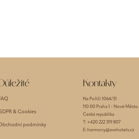
Důležité
Kontakty
FAQ
Na Poříčí 1064/31
110 00 Praha 1 - Nové Město
GDPR & Cookies
Česká republika
T:
+420 222 319 807
Obchodní podmínky
E:
harmony@avehotels.cz