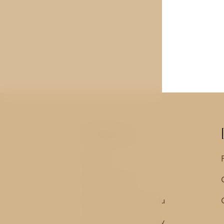
Odkazy
Pokoje
Služby hotelu
Historie a okolí hotelu
Garance nejnižší ceny