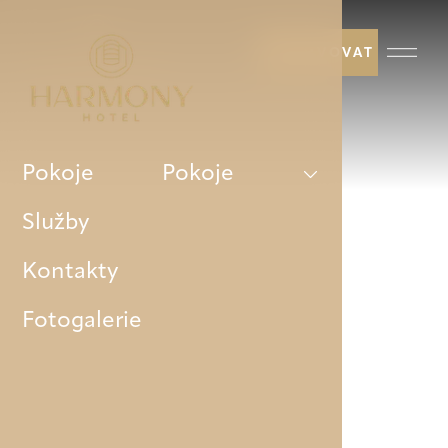
REZERVOVAT
Pokoje
Pokoje
Služby
Kontakty
Fotogalerie